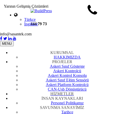
Yarının Gelişmiş Çözümleri
Türkçe
444 79 73
İngilizce
info@sasantek.com
MENU
KURUMSAL
HAKKIMIZDA
PROJELER
Askeri Sınıf Gösterge
Askeri Kontrolcü
Askeri Kontrol Konsolu
Askeri Sınıf Eğim Sensörü
Askeri Platform Kontrolcü
CAN-Usb Dönüştürücü
HİZMETLER
İNSAN KAYNAKLARI
Personel Politikamız
SAVUNMA SANAYİMİZ
Tarihçe